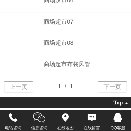
商场超市06
商场超市07
商场超市08
商场超市布袋风管
Top
地址：河南省开封市龙亭区万兴苑路536号
电话：0371-22323053
13781123503
电话咨询
信息咨询
在线地图
在线留言
QQ客服