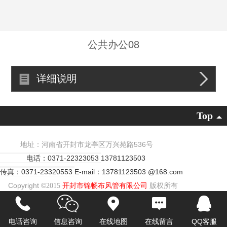
公共办公08
详细说明
Top
地址：河南省开封市龙亭区万兴苑路536号
电话：0371-22323053
13781123503
传真：0371-23320553
E-mail：13781123503 @168.com
Copyright ©
2015
开封市锦畅布风管有限公司
版权所有
电脑版
电话咨询
信息咨询
在线地图
在线留言
QQ客服