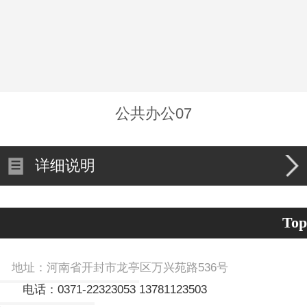
公共办公07
详细说明
Top
址：河南省开封市龙亭区万兴苑路536号
：0371-22323053
13781123503