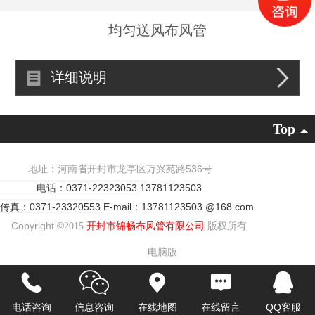
均匀送风布风管
详细说明
Top
地址：河南省开封市龙亭区万兴苑路536号
电话：0371-22323053
13781123503
传真：0371-23320553
E-mail：13781123503 @168.com
Copyright ©
2015
开封市锦畅布风管有限公司
版权所有
电脑版
电话咨询
信息咨询
在线地图
在线留言
QQ客服