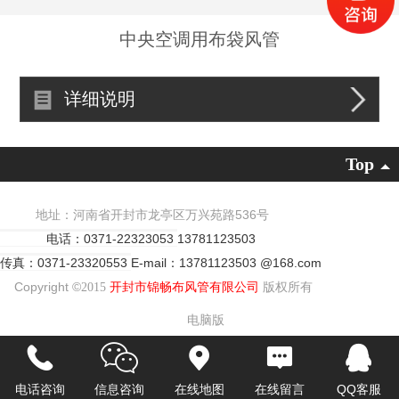
中央空调用布袋风管
详细说明
Top
地址：河南省开封市龙亭区万兴苑路536号
电话：0371-22323053
13781123503
传真：0371-23320553
E-mail：13781123503 @168.com
Copyright ©
2015
开封市锦畅布风管有限公司
版权所有
电脑版
电话咨询
信息咨询
在线地图
在线留言
QQ客服